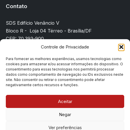
Contato
SDS Edifício Venâncio V
Bloco R - Loja 04 Térreo - Brasília/DF
CEP: 70.393-900
(61) 3225-8089
Controle de Privacidade
sindicato@sindpd-df.org.br
Para fornecer as melhores experiências, usamos tecnologias como
cookies para armazenar e/ou acessar informações do dispositivo. O
Página inicial
consentimento para essas tecnologias nos permitirá processar
Notícias
dados como comportamento de navegação ou IDs exclusivos neste
site. Não consentir ou retirar o consentimento pode afetar
Filiação
negativamente certos recursos e funções.
Contato
Denúncias
Aceitar
Negar
Copyright © 2026 Sindpd-df | Todos os direitos
Ver preferências