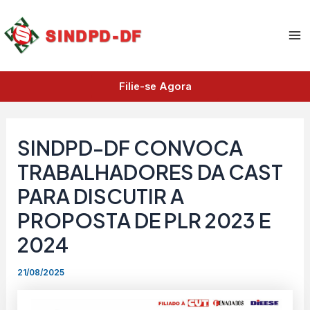
A
Ir
Ma
r
para
q
Me
o
u
i
conteúdo
v
Filie-se Agora
o
s
SINDPD-DF CONVOCA
TRABALHADORES DA CAST
PARA DISCUTIR A
PROPOSTA DE PLR 2023 E
2024
21/08/2025