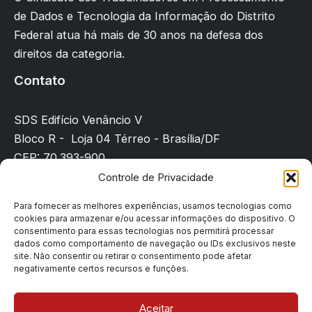
de Dados e Tecnologia da Informação do Distrito
Federal atua há mais de 30 anos na defesa dos
direitos da categoria.
Contato
SDS Edifício Venâncio V
Bloco R - Loja 04 Térreo - Brasília/DF
CEP: 70.393-900
(61) 3225-8089
Controle de Privacidade
sindicato@sindpd-df.org.br
Para fornecer as melhores experiências, usamos tecnologias como
cookies para armazenar e/ou acessar informações do dispositivo. O
Página inicial
consentimento para essas tecnologias nos permitirá processar
Notícias
dados como comportamento de navegação ou IDs exclusivos neste
site. Não consentir ou retirar o consentimento pode afetar
Filiação
negativamente certos recursos e funções.
Contato
Denúncias
Aceitar