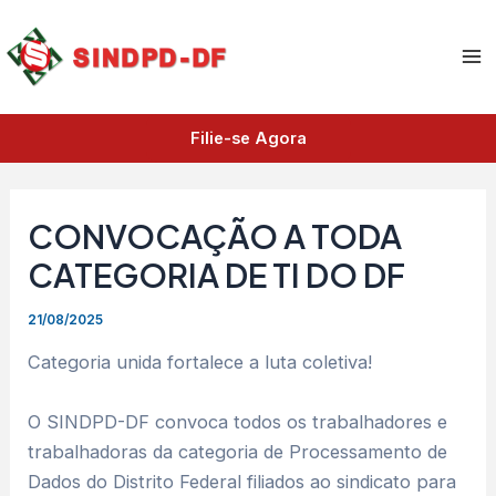
A
Ir
Ma
r
para
q
Me
o
u
i
conteúdo
v
Filie-se Agora
o
s
CONVOCAÇÃO A TODA
CATEGORIA DE TI DO DF
21/08/2025
Categoria unida fortalece a luta coletiva!
O SINDPD-DF convoca todos os trabalhadores e
trabalhadoras da categoria de Processamento de
Dados do Distrito Federal filiados ao sindicato para