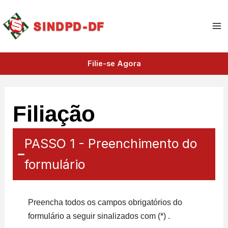
A
Ir
Ma
r
para
q
Me
o
u
i
conteúdo
v
Filie-se Agora
o
s
Filiação
PASSO 1 - Preenchimento do
formulário
Preencha todos os campos obrigatórios do
formulário a seguir sinalizados com (*) .