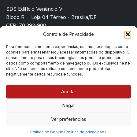
SDS Edifício Venâncio V
Bloco R - Loja 04 Térreo - Brasília/DF
CEP: 70.393-900
(61) 3225-8089
Controle de Privacidade
sindicato@sindpd-df.org.br
Para fornecer as melhores experiências, usamos tecnologias como
cookies para armazenar e/ou acessar informações do dispositivo. O
Página inicial
consentimento para essas tecnologias nos permitirá processar
Notícias
dados como comportamento de navegação ou IDs exclusivos neste
site. Não consentir ou retirar o consentimento pode afetar
Filiação
negativamente certos recursos e funções.
Contato
Denúncias
Aceitar
Negar
Copyright © 2026 Sindpd-df | Todos os direitos
Ver preferências
reservados
Política de Cookies
Política de privacidade