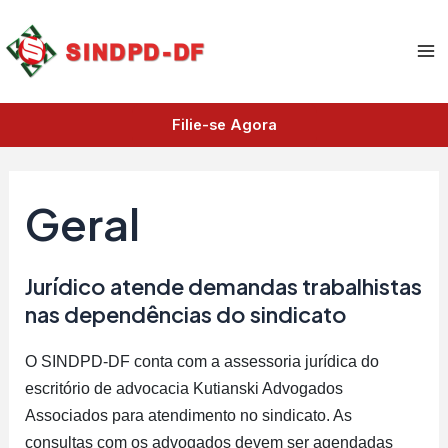
A
Ir
Ma
r
para
q
Me
o
u
i
conteúdo
v
Filie-se Agora
o
s
Geral
Jurídico atende demandas trabalhistas
nas dependências do sindicato
O SINDPD-DF conta com a assessoria jurídica do
escritório de advocacia Kutianski Advogados
Associados para atendimento no sindicato. As
consultas com os advogados devem ser agendadas