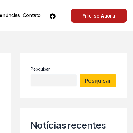
A
r
q
enúncias
Contato
Filie-se Agora
u
i
v
o
s
Pesquisar
Pesquisar
Notícias recentes