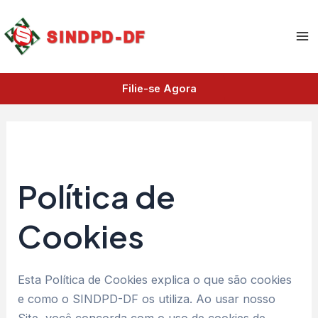
A
Ir
Ma
r
para
q
Me
o
u
i
conteúdo
v
Filie-se Agora
o
s
Política de Cookies
Política de
Cookies
Esta Política de Cookies explica o que são cookies
e como o SINDPD-DF os utiliza. Ao usar nosso
Site, você concorda com o uso de cookies de