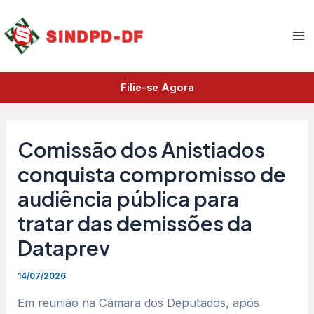
A
Ir
Ma
r
para
q
Me
o
u
i
conteúdo
v
Filie-se Agora
o
s
Comissão dos Anistiados
conquista compromisso de
audiência pública para
tratar das demissões da
Dataprev
14/07/2026
Em reunião na Câmara dos Deputados, após