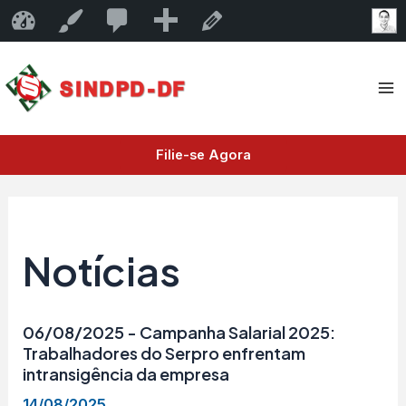
Ir
0
0
Novo
Sindpd-df
Personalizar
Editar página
para
comentário
Ma
o
esperando
conteúdo
Me
moderação
Filie-se Agora
Notícias
06/08/2025 - Campanha Salarial 2025:
Trabalhadores do Serpro enfrentam
intransigência da empresa
14/08/2025