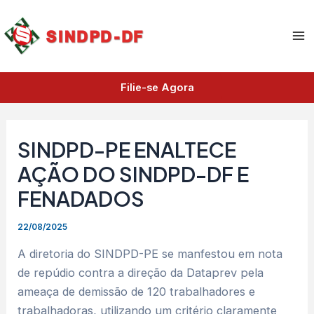
A
Ir
Ma
r
para
q
Me
o
u
i
conteúdo
v
Filie-se Agora
o
s
SINDPD-PE ENALTECE
AÇÃO DO SINDPD-DF E
FENADADOS
22/08/2025
A diretoria do SINDPD-PE se manfestou em nota
de repúdio contra a direção da Dataprev pela
ameaça de demissão de 120 trabalhadores e
trabalhadoras, utilizando um critério claramente