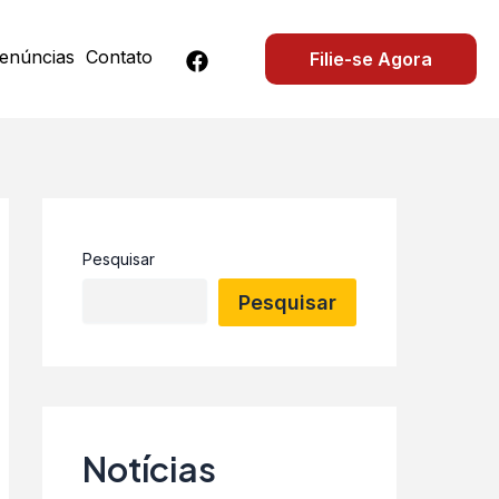
A
r
q
enúncias
Contato
Filie-se Agora
u
i
v
o
s
Pesquisar
Pesquisar
Notícias