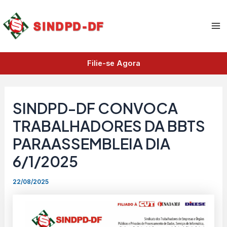
A
Ir
Ma
r
para
q
Me
o
u
i
conteúdo
v
Filie-se Agora
o
s
SINDPD-DF CONVOCA
TRABALHADORES DA BBTS
PARAASSEMBLEIA DIA
6/1/2025
22/08/2025