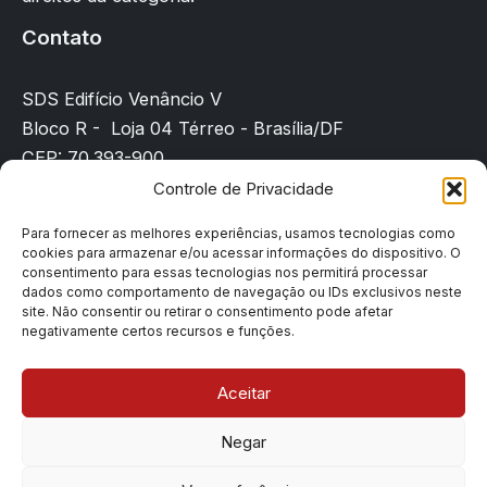
Contato
SDS Edifício Venâncio V
Bloco R - Loja 04 Térreo - Brasília/DF
CEP: 70.393-900
(61) 3225-8089
Controle de Privacidade
sindicato@sindpd-df.org.br
Para fornecer as melhores experiências, usamos tecnologias como
cookies para armazenar e/ou acessar informações do dispositivo. O
Página inicial
consentimento para essas tecnologias nos permitirá processar
Notícias
dados como comportamento de navegação ou IDs exclusivos neste
site. Não consentir ou retirar o consentimento pode afetar
Filiação
negativamente certos recursos e funções.
Contato
Denúncias
Aceitar
Negar
Copyright © 2026 Sindpd-df | Todos os direitos