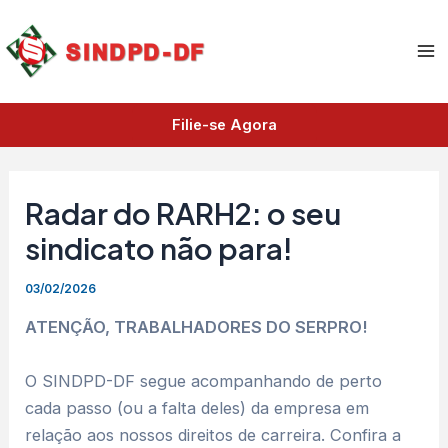
A
Ir
Ma
r
para
q
Me
o
u
i
conteúdo
v
Filie-se Agora
o
s
Radar do RARH2: o seu
sindicato não para!
03/02/2026
ATENÇÃO, TRABALHADORES DO SERPRO!
O SINDPD-DF segue acompanhando de perto
cada passo (ou a falta deles) da empresa em
relação aos nossos direitos de carreira. Confira a