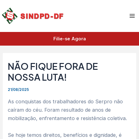
A
Ir
Ma
r
para
q
Me
o
u
i
conteúdo
v
Filie-se Agora
o
s
NÃO FIQUE FORA DE
NOSSA LUTA!
21/08/2025
As conquistas dos trabalhadores do Serpro não
caíram do céu. Foram resultado de anos de
mobilização, enfrentamento e resistência coletiva.
Se hoje temos direitos, benefícios e dignidade, é