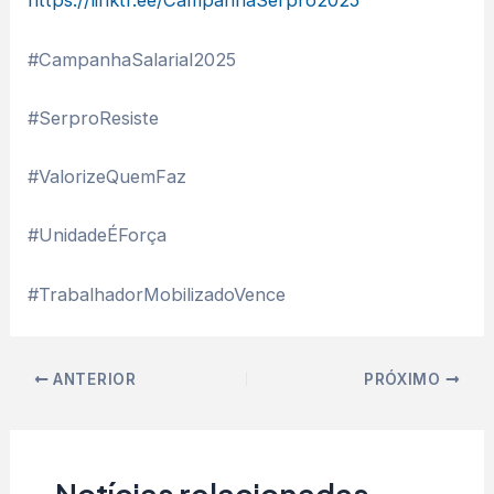
https://linktr.ee/CampanhaSerpro2025
#CampanhaSalarial2025
#SerproResiste
#ValorizeQuemFaz
#UnidadeÉForça
#TrabalhadorMobilizadoVence
ANTERIOR
PRÓXIMO
Notícias relacionadas