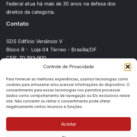
Federal atua há mais de 30 anos na defesa dos
direitos da categoria.
Contato
SDS Edifício Venâncio V
Bloco R - Loja 04 Térreo - Brasília/DF
CEP: 70.393-900
(61) 3225-8089
Controle de Privacidade
sindicato@sindpd-df.org.br
Para fornecer as melhores experiências, usamos tecnologias como
cookies para armazenar e/ou acessar informações do dispositivo. O
Página inicial
consentimento para essas tecnologias nos permitirá processar
Notícias
dados como comportamento de navegação ou IDs exclusivos neste
site. Não consentir ou retirar o consentimento pode afetar
Filiação
negativamente certos recursos e funções.
Contato
Denúncias
Aceitar