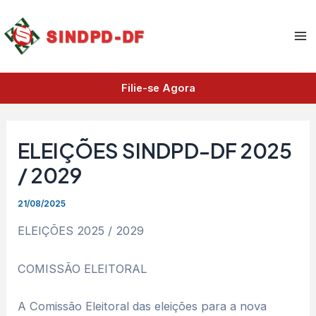
A
Ir
Ma
r
para
q
Me
o
u
i
conteúdo
v
Filie-se Agora
o
s
ELEIÇÕES SINDPD-DF 2025
/ 2029
21/08/2025
ELEIÇÕES 2025 / 2029
COMISSÃO ELEITORAL
A Comissão Eleitoral das eleições para a nova