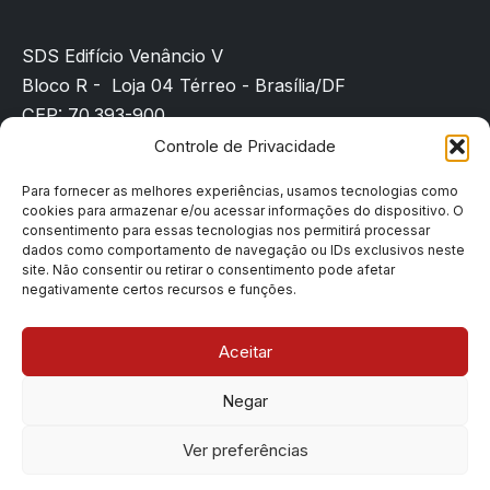
SDS Edifício Venâncio V
Bloco R - Loja 04 Térreo - Brasília/DF
CEP: 70.393-900
(61) 3225-8089
Controle de Privacidade
sindicato@sindpd-df.org.br
Para fornecer as melhores experiências, usamos tecnologias como
cookies para armazenar e/ou acessar informações do dispositivo. O
Página inicial
consentimento para essas tecnologias nos permitirá processar
Notícias
dados como comportamento de navegação ou IDs exclusivos neste
site. Não consentir ou retirar o consentimento pode afetar
Filiação
negativamente certos recursos e funções.
Contato
Denúncias
Aceitar
Negar
Copyright © 2026 Sindpd-df | Todos os direitos
Ver preferências
reservados