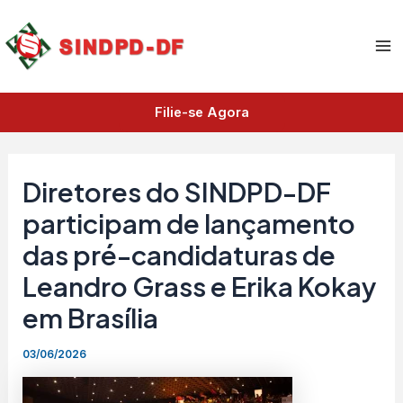
A
Ir
Ma
r
para
q
Me
o
u
i
conteúdo
v
Filie-se Agora
o
s
Diretores do SINDPD-DF
participam de lançamento
das pré-candidaturas de
Leandro Grass e Erika Kokay
em Brasília
03/06/2026