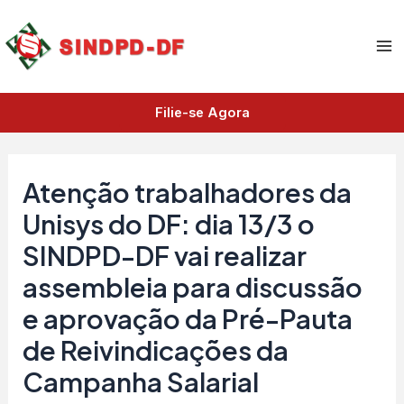
A
Ir
Ma
r
para
q
Me
o
u
i
conteúdo
v
Filie-se Agora
o
s
Atenção trabalhadores da
Unisys do DF: dia 13/3 o
SINDPD-DF vai realizar
assembleia para discussão
e aprovação da Pré-Pauta
de Reivindicações da
Campanha Salarial