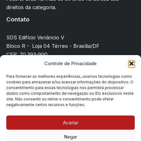
direitos da categoria.
Contato
SDS Edifício Venâncio V
Bloco R - Loja 04 Térreo - Brasília/DF
CEP: 70.393-900
(61) 3225-8089
Controle de Privacidade
sindicato@sindpd-df.org.br
Para fornecer as melhores experiências, usamos tecnologias como
cookies para armazenar e/ou acessar informações do dispositivo. O
Página inicial
consentimento para essas tecnologias nos permitirá processar
Notícias
dados como comportamento de navegação ou IDs exclusivos neste
site. Não consentir ou retirar o consentimento pode afetar
Filiação
negativamente certos recursos e funções.
Contato
Denúncias
Aceitar
Negar