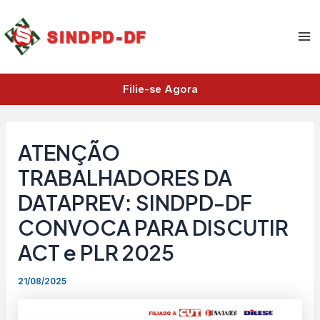
A
Ir
Ma
r
para
q
Me
o
u
i
conteúdo
v
Filie-se Agora
o
s
ATENÇÃO
TRABALHADORES DA
DATAPREV: SINDPD-DF
CONVOCA PARA DISCUTIR
ACT e PLR 2025
21/08/2025